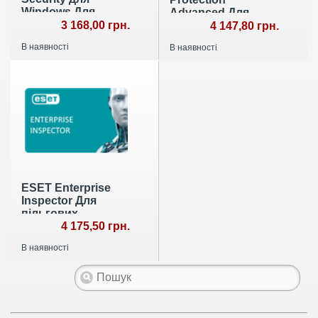
Windows Для
Advanced Для
пільгових
3 168,00 грн.
пільгових
4 147,80 грн.
організацій
організацій та
В наявності
В наявності
державних
установ
ESET Enterprise
Inspector Для
пільгових
організацій та
4 175,50 грн.
державних
В наявності
установ