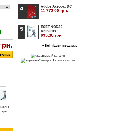
Adobe Acrobat DC
4
11 772,00 грн.
ESET NOD32
5
Antivirus
695,30 грн.
грн.
» Всі лідери продажів
il Security
ESET File Security
ESET Gateway Security
ESET Mobile Security
0 грн.
5 475,00 грн.
1 987,80 грн.
418,08 грн.