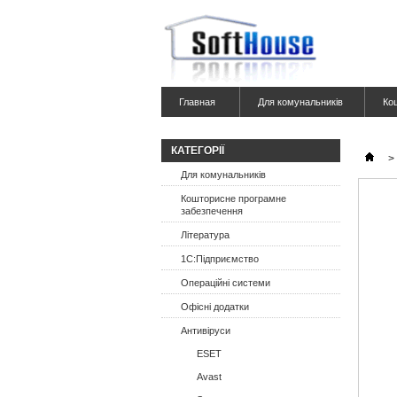
Главная
Для комунальників
Ко
КАТЕГОРІЇ
>
Для комунальників
Кошторисне програмне
забезпечення
Література
1С:Підприємство
Операційні системи
Офісні додатки
Антивіруси
ESET
Avast