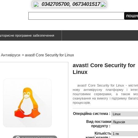
0342705700, 0673401517
шторисне програмне забезпечення
Антивіруси
>
avast! Core Security for Linux
avast! Core Security for
Linux
avast! Core Security for Linux - містит
нову антивірусну платформу і інтег
поштовими серверами, а також мож
сканування на вимогу і підтримку багат
процесорів.
Оперційна система :
Вид поставки
продукту :
Кількість
комп`ютерів :