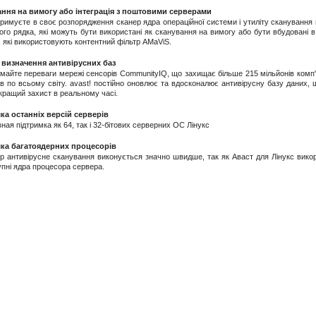
ння на вимогу або інтеграція з поштовими серверами
муєте в своє розпорядження сканер ядра операційної системи і утиліту сканування 
го рядка, які можуть бути використані як сканування на вимогу або бути вбудовані в
 які використовують контентний фільтр AMaViS.
 визначення антивірусних баз
те переваги мережі сенсорів CommunityIQ, що захищає більше 215 мільйонів комп
в по всьому світу. avast! постійно оновлює та вдосконалює антивірусну базу даних, 
кращий захист в реальному часі.
ка останніх версій серверів
 підтримка як 64, так і 32-бітових серверних ОС Лінукс
ка багатоядерних процесорів
нтивірусне сканування виконується значно швидше, так як Аваст для Лінукс вико
упні ядра процесора сервера.