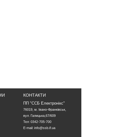
МИ
КОНТАКТИ
ПП "ССБ Електронікс"
76019, м. Івано-Франківськ,

Тел: 0342-705-700
E-mail:
info@ssb.if.ua