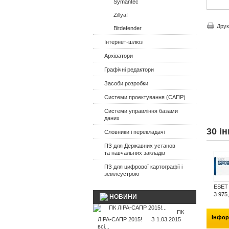
Symantec
Zillya!
Друк
Bitdefender
Інтернет-шлюз
Архіватори
Графічні редактори
Засоби розробки
Системи проектування (САПР)
Системи управління базами
даних
30 ін
Словники і перекладачі
ПЗ для Державних установ
та навчальних закладів
ПЗ для цифрової картографії і
землеустрою
ESET E
3 975,
НОВИНИ
ПК
Інфор
ЛІРА-САПР 2015! З 1.03.2015
всі...