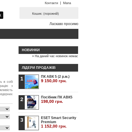
Контакти
Мапа
Кошик:
(порожній)
Ласкаво просимо
НОВИНКИ
» На даний час новинок немає
ЛІДЕРИ ПРОДАЖІВ
ПК АВК 5 (2 р.м.)
1
9 150,00 грн.
ь в собі
рацію з
ливість
оядерних
Посібник ПК АВК5
2
198,00 грн.
ESET Smart Security
3
Premium
1 152,00 грн.