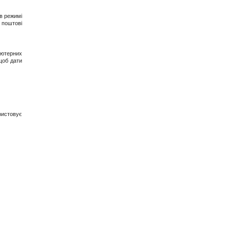
в режимі
 поштові
'ютерних
щоб дати
ристовує