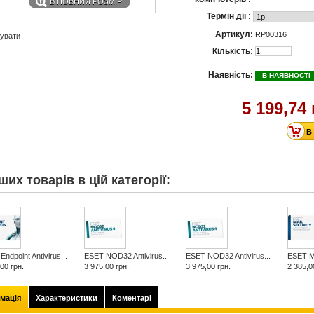
В ПОВНИЙ РОЗМІР
Термін дії :
Артикул:
RP00316
увати
Кількість:
Наявність:
В НАЯВНОСТІ
5 199,74 
ших товарів в цій категорії:
ndpoint Antivirus...
ESET NOD32 Antivirus...
ESET NOD32 Antivirus...
ESET Ma
00 грн.
3 975,00 грн.
3 975,00 грн.
2 385,0
мація
Характеристики
Коментарі