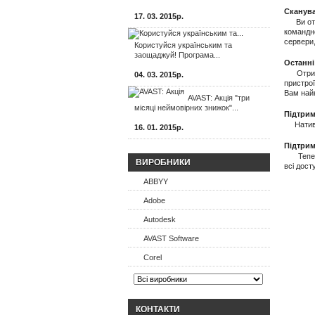
Сканува
17. 03. 2015р.
Ви отри
командно
сервери,
Користуйся українським та
заощаджуй! Програма...
Останні
Отримай
04. 03. 2015р.
пристрої
Вам най
AVAST: Акція "три
місяці неймовірних знижок"...
Підтрим
Нативная
16. 01. 2015р.
Підтрим
Тепер а
ВИРОБНИКИ
всі дост
ABBYY
Adobe
Autodesk
AVAST Software
Corel
КОНТАКТИ